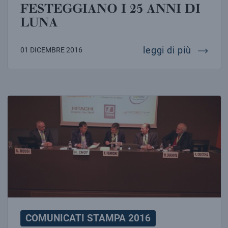
FESTEGGIANO I 25 ANNI DI
LUNA
i labora
leggi di più
01 DICEMBRE 2016
INFN FIRMA ACCORDO PER LA NASCITA DI UN CENTR
COMUNICATI STAMPA 2016