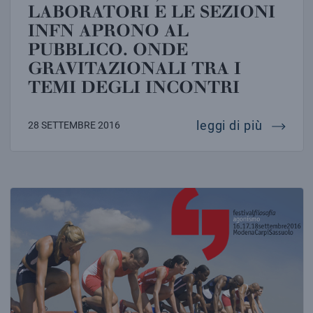
LABORATORI E LE SEZIONI
INFN APRONO AL
PUBBLICO. ONDE
GRAVITAZIONALI TRA I
TEMI DEGLI INCONTRI
notte eu
leggi di più
28 SETTEMBRE 2016
COLLISIONI COSMICHE. LE ONDE GRAVITAZIONALI A