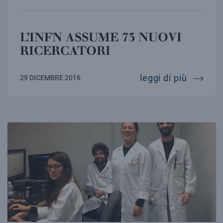
L’INFN ASSUME 73 NUOVI
RICERCATORI
l’infn 
leggi di più
29 DICEMBRE 2016
TUMORI: TESTATO CON SUCCESSO IL NUOVO SISTEM