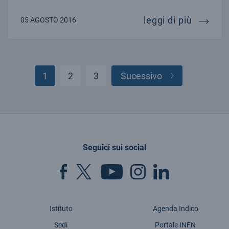
lhc pres
leggi di più
05 AGOSTO 2016
1
2
3
Sucessivo
Paginazione
degli
articoli
Seguici sui social
Istituto
Agenda Indico
Sedi
Portale INFN