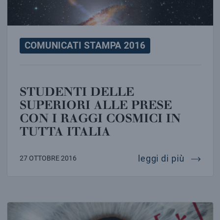
COMUNICATI STAMPA 2016
STUDENTI DELLE
SUPERIORI ALLE PRESE
CON I RAGGI COSMICI IN
TUTTA ITALIA
studenti
leggi di più
27 OTTOBRE 2016
Einstein e le onde gravitazionali – Diretta streaming –