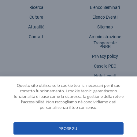
Ricerca
Elenco Seminari
Cultura
Elenco Eventi
Attualità
Sitemap
Contatti
Amministrazione
Trasparente
PNRR
Privacy policy
Caselle PEC
Note Legali
Questo sito utilizza solo cookie tecnici necessari per il suo
Dichiarazione accessibilità
corretto funzionamento. I cookie tecnici garantiscono
funzionalità di base come la sicurezza, la gestione della rete e
l'accessibilità. Non raccogliamo né condividiamo dati
personali senza il tuo consenso.
INFN - Istituto Nazionale di Fisica Nucleare
PROSEGUI
© 2026 Istituto Nazionale di Fisica Nucleare - Sede legale: Via Enrico Fermi,
54 | 00044 - Frascati (ROMA) - C.f. 84001850589