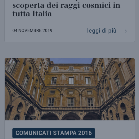
scoperta dei raggi cosmici in
tutta Italia
studenti
leggi di più
04 NOVEMBRE 2019
L’INFN ASSUME 73 NUOVI RICERCATORI
COMUNICATI STAMPA 2016