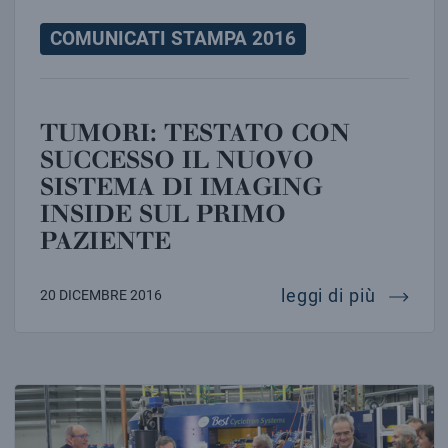
COMUNICATI STAMPA 2016
TUMORI: TESTATO CON
SUCCESSO IL NUOVO
SISTEMA DI IMAGING
INSIDE SUL PRIMO
PAZIENTE
tumori:
leggi di più
20 DICEMBRE 2016
DALLE STELLE ALLA MEDICINA: AI LABORATORI NAZI