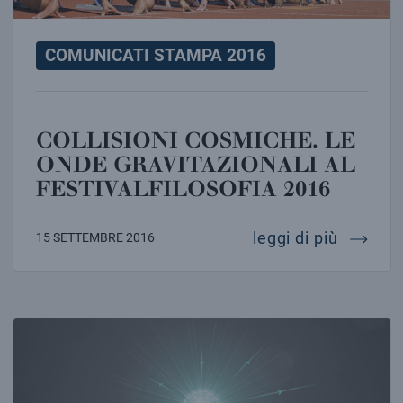
COMUNICATI STAMPA 2016
COLLISIONI COSMICHE. LE
ONDE GRAVITAZIONALI AL
FESTIVALFILOSOFIA 2016
collisio
leggi di più
15 SETTEMBRE 2016
RICERCA DEI MONOPOLI MAGNETICI: L’ESPERIMENTO