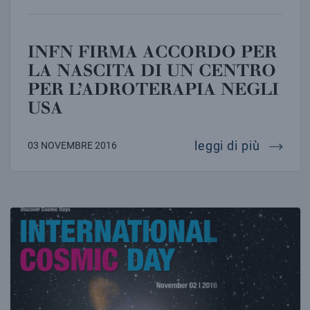
INFN FIRMA ACCORDO PER
LA NASCITA DI UN CENTRO
PER L’ADROTERAPIA NEGLI
USA
infn fir
leggi di più
03 NOVEMBRE 2016
STUDENTI DELLE SUPERIORI ALLE PRESE CON I RAGG