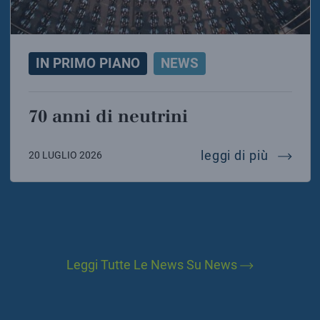
IN PRIMO PIANO
NEWS
70 anni di neutrini
70 anni 
leggi di più
20 LUGLIO 2026
Leggi Tutte Le News Su News