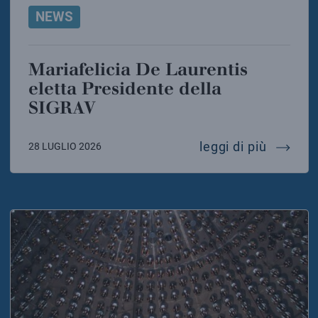
NEWS
Mariafelicia De Laurentis
eletta Presidente della
SIGRAV
mariafel
leggi di più
28 LUGLIO 2026