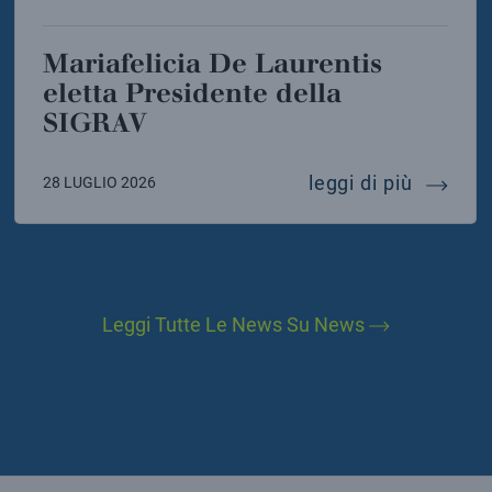
Mariafelicia De Laurentis
eletta Presidente della
SIGRAV
instein telescope
mariafel
leggi di più
28 LUGLIO 2026
Leggi Tutte Le News Su News