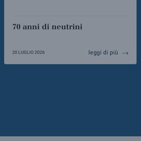
70 anni di neutrini
icia de laurentis eletta presidente della sigrav
70 anni 
leggi di più
20 LUGLIO 2026