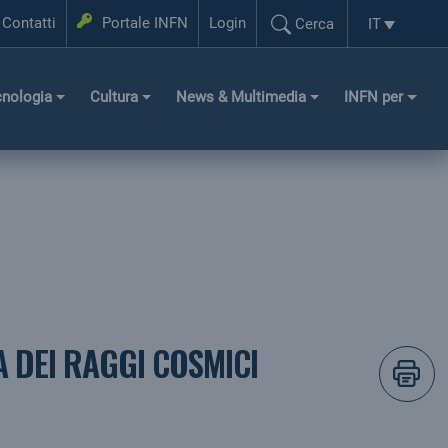
Login
Contatti
Portale INFN
Login
IT
Cerca
Selezione l
Cerca...
cnologia
Cultura
News & Multimedia
INFN per
 DEI RAGGI COSMICI