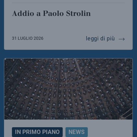
Addio a Paolo Strolin
o di solidarietà dell’infn e dell’inaf ai colleghi dell
addio a 
leggi di più
31 LUGLIO 2026
IN PRIMO PIANO
NEWS