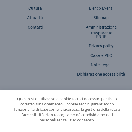
Cultura
Elenco Eventi
Attualità
Sitemap
Contatti
Amministrazione
Trasparente
PNRR
Privacy policy
Caselle PEC
Note Legali
Dichiarazione accessibilità
Questo sito utilizza solo cookie tecnici necessari per il suo
corretto funzionamento. I cookie tecnici garantiscono
INFN - Istituto Nazionale di Fisica Nucleare
funzionalità di base come la sicurezza, la gestione della rete e
l'accessibilità. Non raccogliamo né condividiamo dati
© 2026 Istituto Nazionale di Fisica Nucleare - Sede legale: Via Enrico Fermi,
personali senza il tuo consenso.
54 | 00044 - Frascati (ROMA) - C.f. 84001850589