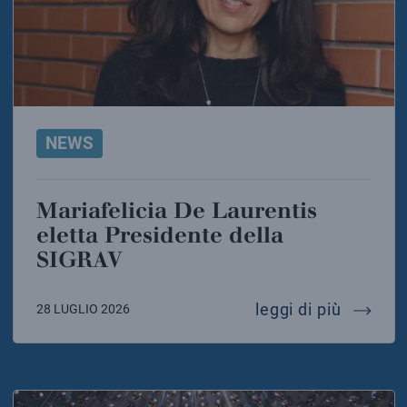
NEWS
Mariafelicia De Laurentis
eletta Presidente della
SIGRAV
mariafel
leggi di più
28 LUGLIO 2026