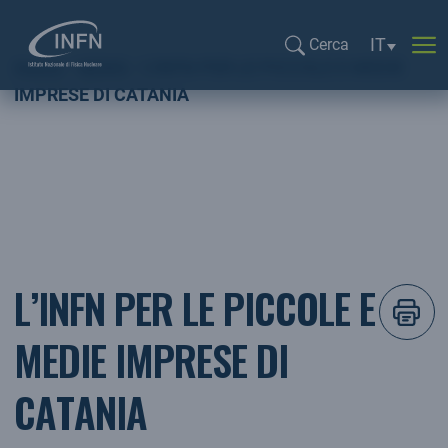
Selezione l
IT
Cerca
Home
NEWS
L’INFN PER LE PICCOLE E MEDIE
Cerca...
IMPRESE DI CATANIA
L’INFN PER LE PICCOLE E
MEDIE IMPRESE DI
CATANIA