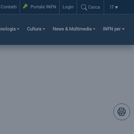
Login
Contatti
Portale INFN
Login
IT
Cerca
Selezione l
Cerca...
cnologia
Cultura
News & Multimedia
INFN per