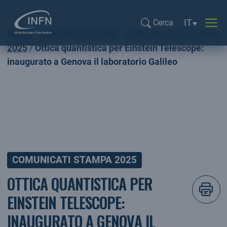
Selezione li
IT
Cerca
Home
COMUNICATI INFN
COMUNICATI STAMPA
Cerca...
2025
Ottica quantistica per Einstein Telescope:
inaugurato a Genova il laboratorio Galileo
COMUNICATI STAMPA 2025
OTTICA QUANTISTICA PER
EINSTEIN TELESCOPE:
INAUGURATO A GENOVA IL