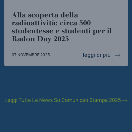
Alla scoperta della
radioattività: circa 500
studentesse e studenti per il
Radon Day 2025
alla sco
leggi di più
07 NOVEMBRE 2025
Leggi Tutte Le News Su Comunicati Stampa 2025