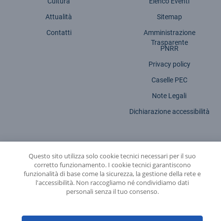
Cultura
Elenco Eventi
Attualità
Sitemap
Contatti
Amministrazione
Trasparente
PNRR
Privacy policy
Caselle PEC
Note Legali
Dichiarazione accessibilità
Questo sito utilizza solo cookie tecnici necessari per il suo
INFN - Istituto Nazionale di Fisica Nucleare
corretto funzionamento. I cookie tecnici garantiscono
funzionalità di base come la sicurezza, la gestione della rete e
© 2026 Istituto Nazionale di Fisica Nucleare - Sede legale: Via Enrico Fermi,
l'accessibilità. Non raccogliamo né condividiamo dati
54 | 00044 - Frascati (ROMA) - C.f. 84001850589
personali senza il tuo consenso.