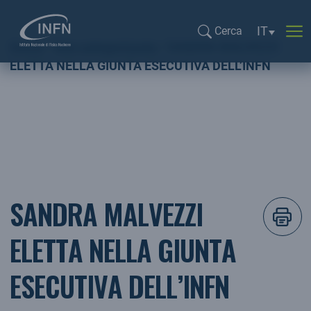
Selezione l
IT
Cerca
Home
Non categorizzato
SANDRA MALVEZZI
Cerca...
ELETTA NELLA GIUNTA ESECUTIVA DELL’INFN
SANDRA MALVEZZI
ELETTA NELLA GIUNTA
ESECUTIVA DELL’INFN