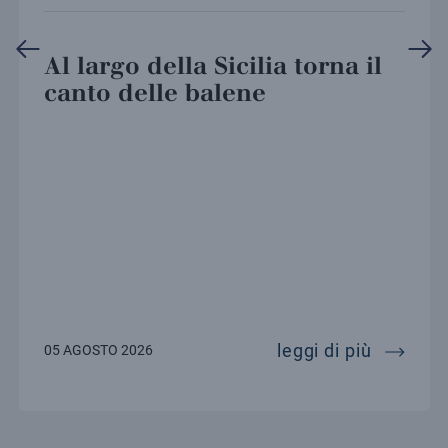
Al largo della Sicilia torna il
canto delle balene
ein telescope: istituzioni scientifiche italiane e 
al largo 
leggi di più
05 AGOSTO 2026