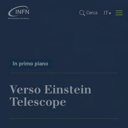
Selezione li
IT
Cerca
Cerca...
In primo piano
Verso Einstein
Telescope