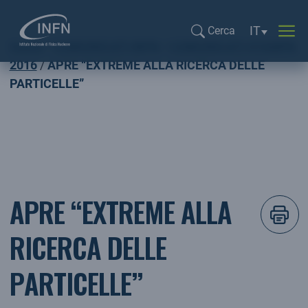
Selezione li
IT
Cerca
Home
COMUNICATI INFN
COMUNICATI STAMPA
Cerca...
2016
APRE “EXTREME ALLA RICERCA DELLE
PARTICELLE”
APRE “EXTREME ALLA
RICERCA DELLE
PARTICELLE”