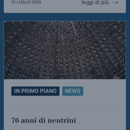
o di solidarietà dell’infn e dell’inaf ai colleghi dell
addio a 
leggi di più
31 LUGLIO 2026
IN PRIMO PIANO
NEWS
70 anni di neutrini