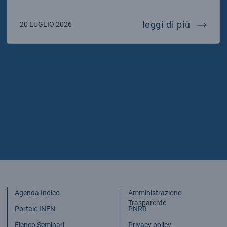
icia de laurentis eletta presidente della sigrav
70 anni 
leggi di più
20 LUGLIO 2026
Agenda Indico
Amministrazione
Trasparente
Portale INFN
PNRR
Elenco Seminari
Privacy policy