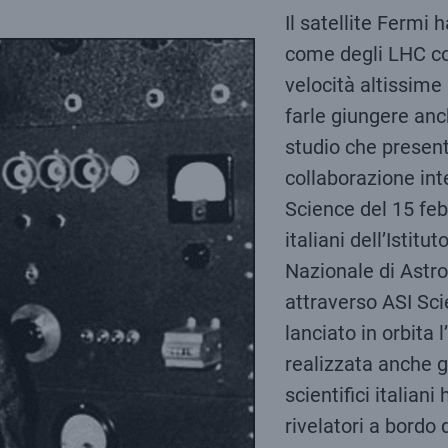
Il satellite Fermi 
come degli LHC cos
velocità altissime 
farle giungere anc
studio che present
collaborazione inte
Science del 15 feb
italiani dell’Istitu
Nazionale di Astro
attraverso ASI Sci
lanciato in orbita
realizzata anche g
scientifici italian
rivelatori a bordo 