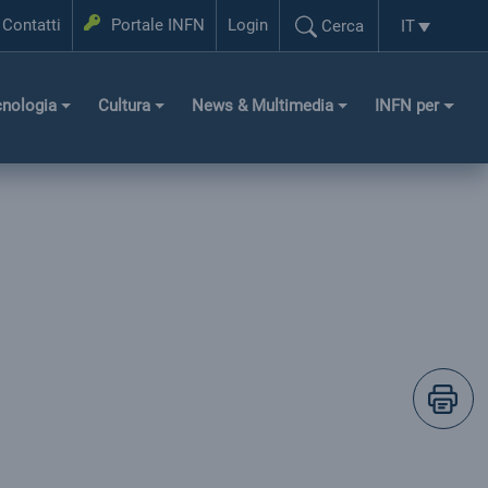
Login
Contatti
Portale INFN
Login
IT
Cerca
Selezione l
Cerca...
cnologia
Cultura
News & Multimedia
INFN per