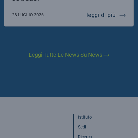
instein telescope
mariafel
leggi di più
28 LUGLIO 2026
Leggi Tutte Le News Su News
Istituto
Sedi
Ricerca