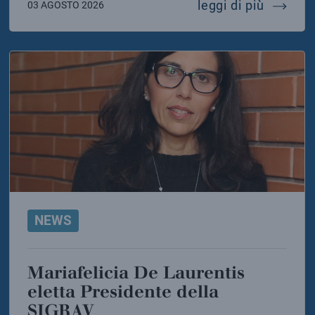
 della sicilia torna il canto delle balene
messaggi
leggi di più
03 AGOSTO 2026
NEWS
Mariafelicia De Laurentis
eletta Presidente della
SIGRAV