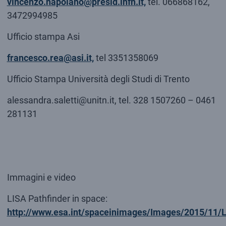
vincenzo.napolano@presid.infn.it,
tel. 066868162,
3472994985
Ufficio stampa Asi
francesco.rea@asi.it,
tel 3351358069
Ufficio Stampa Università degli Studi di Trento
alessandra.saletti@unitn.it, tel. 328 1507260 – 0461
281131
Immagini e video
LISA Pathfinder in space:
http://www.esa.int/spaceinimages/Images/2015/11/L