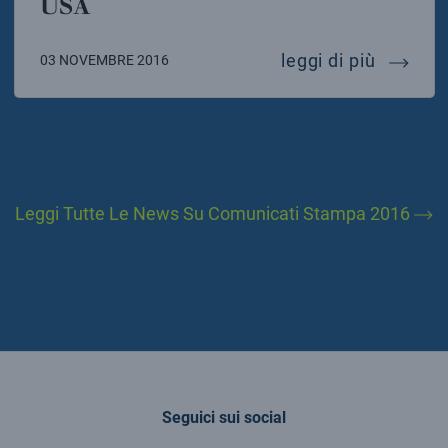
USA
infn fir
leggi di più
03 NOVEMBRE 2016
Leggi Tutte Le News Su Comunicati Stampa 2016
Seguici sui social