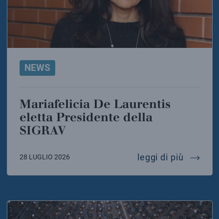
NEWS
Mariafelicia De Laurentis
eletta Presidente della
SIGRAV
mariafel
leggi di più
28 LUGLIO 2026