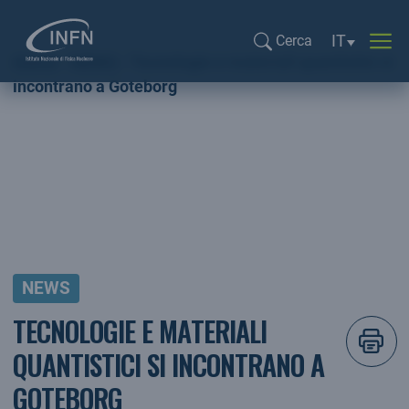
Selezione li
IT
Cerca
Home
NEWS
Tecnologie e materiali quantistici si
Cerca...
incontrano a Goteborg
NEWS
TECNOLOGIE E MATERIALI
QUANTISTICI SI INCONTRANO A
GOTEBORG