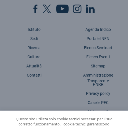
Istituto
Agenda Indico
Sedi
Portale INFN
Ricerca
Elenco Seminari
Cultura
Elenco Eventi
Attualità
Sitemap
Contatti
Amministrazione
Trasparente
PNRR
Privacy policy
Caselle PEC
Note Legali
Questo sito utilizza solo cookie tecnici necessari per il suo
Dichiarazione accessibilità
corretto funzionamento. I cookie tecnici garantiscono