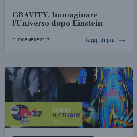
GRAVITY. Immaginare
l’Universo dopo Einstein
gravity
leggi di più
01 DICEMBRE 2017
SI INAUGURA LA MOSTRA UOMO VIRTUALE. LA FISIC