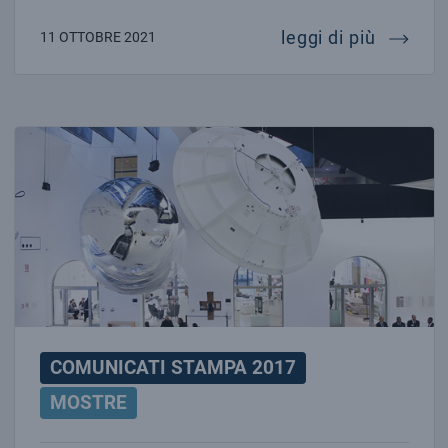
apre al 
leggi di più
11 OTTOBRE 2021
GRAVITY. Immaginare l’Universo dopo Einstein
COMUNICATI STAMPA 2017
MOSTRE