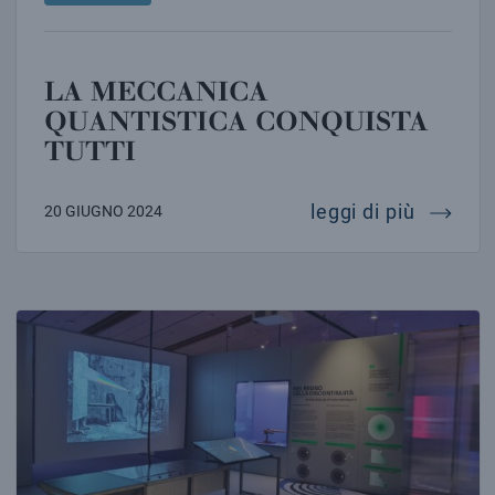
LA MECCANICA
QUANTISTICA CONQUISTA
TUTTI
la mecc
leggi di più
20 GIUGNO 2024
QUANTO. LA RIVOLUZIONE IN UN SALTO. APRE A TR