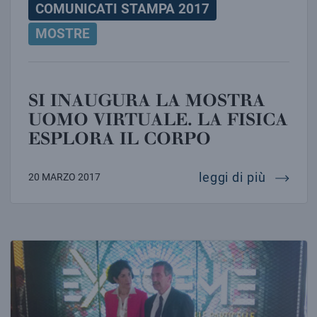
COMUNICATI STAMPA 2017
MOSTRE
SI INAUGURA LA MOSTRA
UOMO VIRTUALE. LA FISICA
ESPLORA IL CORPO
si inaug
leggi di più
20 MARZO 2017
APRE “EXTREME ALLA RICERCA DELLE PARTICELLE”