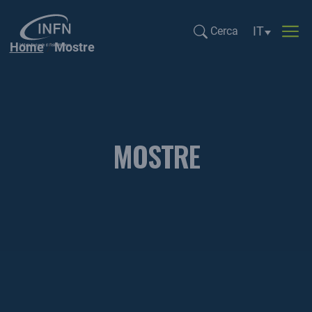
Selezione li
IT
Cerca
Home
Mostre
Cerca...
MOSTRE