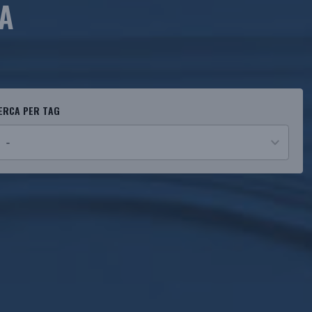
A
ERCA PER TAG
esults
vailable