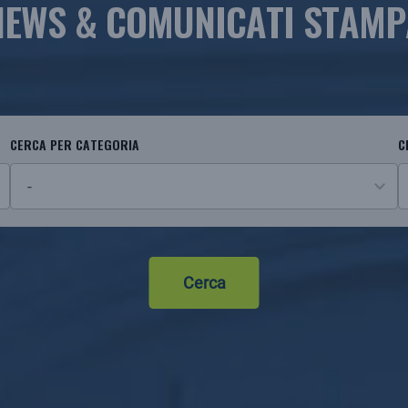
NEWS & COMUNICATI STAMP
CERCA PER CATEGORIA
C
29
2
results
r
available
a
Cerca