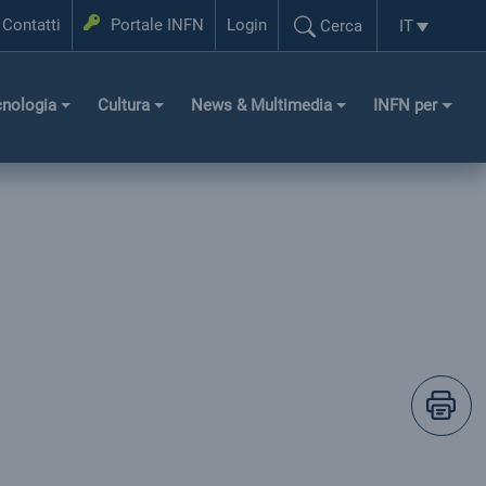
Login
Contatti
Portale INFN
Login
IT
Cerca
Selezione l
Cerca...
cnologia
Cultura
News & Multimedia
INFN per