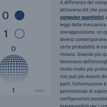
A differenza dei compu
attraverso bit che pos
computer quantistici
u
leggi della meccanica q
sovrapposizione, un qu
diversi contemporane
certa probabilità di e
misura. Quando più qu
fenomeno dell’entangle
modo molto più profond
non può più essere d
parti: l’informazione è
permettendo di esplo
configurazioni possibil
irraggiungibili per i 