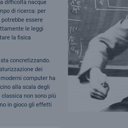
a difficoltà nacque
mpo di ricerca: per
o potrebbe essere
ettamente le leggi
are la fisica
i sta concretizzando.
iaturizzazione dei
ei moderni computer ha
ino alla scala degli
a classica non sono più
o in gioco gli effetti