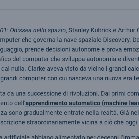
01: Odissea nello spazio
, Stanley Kubrick e Arthu
mputer che governa la nave spaziale Discovery. Dotat
nguaggio, prende decisioni autonome e prova emozi
fico del computer che sviluppa autonomia e diventa
l nulla. Clarke aveva visto da vicino i grandi calcol
i grandi computer con cui nasceva una nuova era t
ndita da una successione di rivoluzioni. Dai primi c
ento dell’
apprendimento automatico (machine learnin
nza sono gradualmente entrate nella realtà. Già n
scrizione straordinariamente vicina a ciò che ogg
 artificiale abbiano alimentato per decenni l’immag