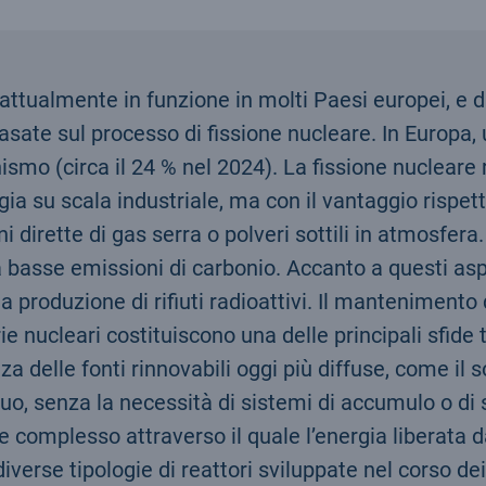
attualmente in funzione in molti Paesi europei, e da
asate sul processo di fissione nucleare. In Europa, u
o (circa il 24 % nel 2024). La fissione nucleare r
 su scala industriale, ma con il vantaggio rispett
i dirette di gas serra o polveri sottili in atmosfera
a basse emissioni di carbonio. Accanto a questi aspe
la produzione di rifiuti radioattivi. Il mantenimento
ie nucleari costituiscono una delle principali sfide
a delle fonti rinnovabili oggi più diffuse, come il so
o, senza la necessità di sistemi di accumulo o di s
 complesso attraverso il quale l’energia liberata da
 diverse tipologie di reattori sviluppate nel corso dei