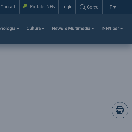
Login
Contatti
Portale INFN
Login
IT
Cerca
Selezione l
Cerca...
cnologia
Cultura
News & Multimedia
INFN per