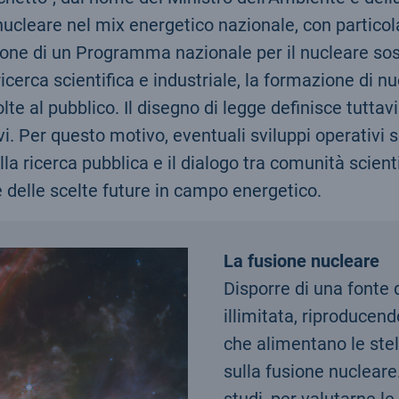
nucleare nel mix energetico nazionale, con particol
ne di un Programma nazionale per il nucleare sosten
 ricerca scientifica e industriale, la formazione d
volte al pubblico. Il disegno di legge definisce tut
vi. Per questo motivo, eventuali sviluppi operativi 
lla ricerca pubblica e il dialogo tra comunità scienti
 delle scelte future in campo energetico.
La fusione nucleare
Disporre di una fonte 
illimitata, riproducend
che alimentano le stell
sulla fusione nucleare.
studi, per valutarne l