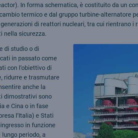
or). In forma schematica, è costituito da un conte
scambio termico e dal gruppo turbine-alternatore per
nerazioni di reattori nucleari, tra cui rientrano i re
 nella sicurezza.
 di studio o di
dicati in passato come
i con l’obiettivo di
, ridurre e trasmutare
consentire anche la
ti dimostrativi sono
ia e Cina o in fase
sa l’Italia) e Stati
i ingresso in funzione
i lungo periodo, a