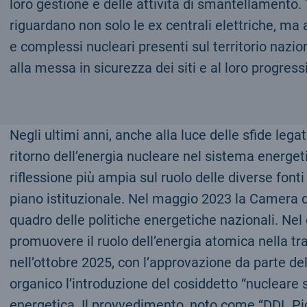
loro gestione e delle attività di smantellamento. T
riguardano non solo le ex centrali elettriche, ma a
e complessi nucleari presenti sul territorio nazion
alla messa in sicurezza dei siti e al loro progre
Negli ultimi anni, anche alla luce delle sfide lega
ritorno dell’energia nucleare nel sistema energetic
riflessione più ampia sul ruolo delle diverse font
piano istituzionale. Nel maggio 2023 la Camera d
quadro delle politiche energetiche nazionali. Nel
promuovere il ruolo dell’energia atomica nella tr
nell’ottobre 2025, con l’approvazione da parte de
organico l’introduzione del cosiddetto “nucleare s
energetica. Il provvedimento, noto come “DDL Pic