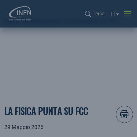
Selezione li
IT
Cerca
Home
In primo piano
La fisica punta su FCC
Cerca...
In primo piano
LA FISICA PUNTA SU FCC
29 Maggio 2026