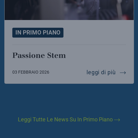
IN PRIMO PIANO
Passione Stem
passio
leggi di più
03 FEBBRAIO 2026
Leggi Tutte Le News Su In Primo Piano